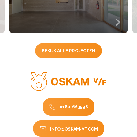
BEKIJK ALLE PROJECTEN
0180-663998
INFO@OSKAM-VF.COM