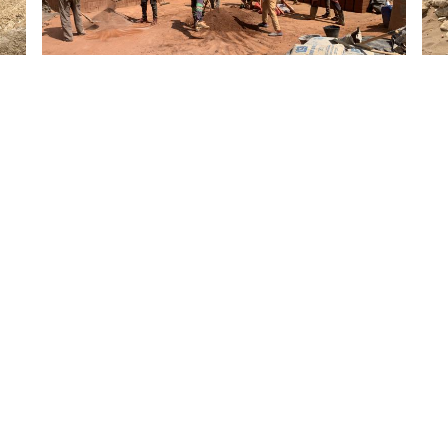
0180-663998
INFO@OSKAM-VF.COM