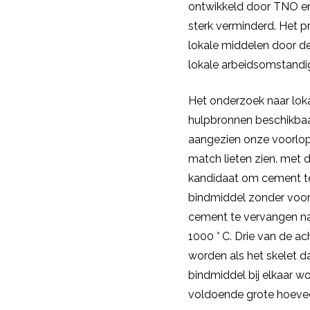
ontwikkeld door TNO en
sterk verminderd. Het 
lokale middelen door d
lokale arbeidsomstand
Het onderzoek naar lok
hulpbronnen beschikbaa
aangezien onze voorlop
match lieten zien. met 
kandidaat om cement te
bindmiddel zonder voo
cement te vervangen na
1000 ° C. Drie van de a
worden als het skelet d
bindmiddel bij elkaar wo
voldoende grote hoevee