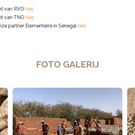
cht van RVO
hier
.
cht van TNO
hier
.
nze partner Elementerre in Senegal
hier
.
FOTO GALERIJ