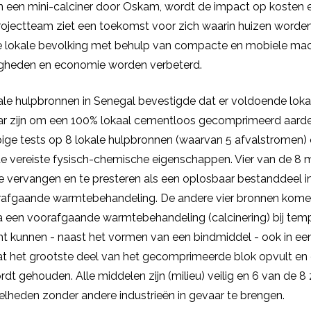
 een mini-calciner door Oskam, wordt de impact op kosten e
projectteam ziet een toekomst voor zich waarin huizen word
e lokale bevolking met behulp van compacte en mobiele ma
igheden en economie worden verbeterd.
ale hulpbronnen in Senegal bevestigde dat er voldoende lok
r zijn om een 100% lokaal cementloos gecomprimeerd aarde
ige tests op 8 lokale hulpbronnen (waarvan 5 afvalstromen)
de vereiste fysisch-chemische eigenschappen. Vier van de 8 m
 vervangen en te presteren als een oplosbaar bestanddeel 
rafgaande warmtebehandeling. De andere vier bronnen kome
 een voorafgaande warmtebehandeling (calcinering) bij temp
cht kunnen - naast het vormen van een bindmiddel - ook in ee
at het grootste deel van het gecomprimeerde blok opvult en 
rdt gehouden. Alle middelen zijn (milieu) veilig en 6 van de 8 
lheden zonder andere industrieën in gevaar te brengen.