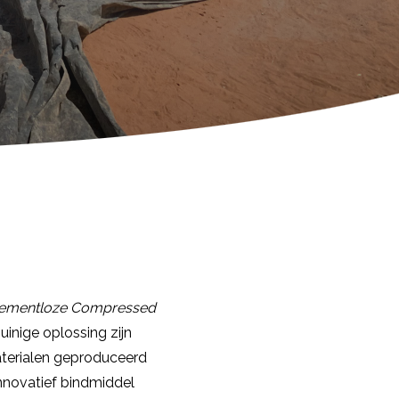
ementloze Compressed
uinige oplossing zijn
aterialen geproduceerd
innovatief bindmiddel