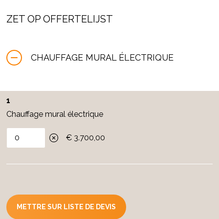
des panneaux de fibre de bois, 2 couches de plâtre
ZET OP OFFERTELIJST
d'argile avec le tissu enduit entre les deux et fini avec de
la peinture à l'argile
ou une
finition à l'argile
.
CHAUFFAGE MURAL ÉLECTRIQUE
Le chauffage mural est un mur thermique à réaction
rapide.
Des points de suspension ou des boîtiers de prises
1
murales peuvent être vissés dans la toile.
Chauffage mural électrique
€ 3.700,00
METTRE SUR LISTE DE DEVIS