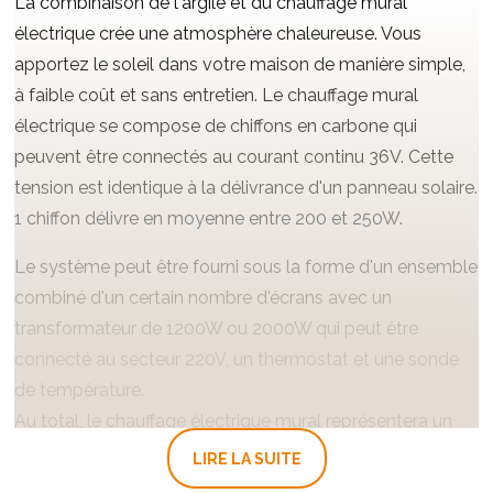
La combinaison de l'argile et du chauffage mural
électrique crée une atmosphère chaleureuse. Vous
apportez le soleil dans votre maison de manière simple,
à faible coût et sans entretien. Le chauffage mural
électrique se compose de chiffons en carbone qui
peuvent être connectés au courant continu 36V. Cette
tension est identique à la délivrance d'un panneau solaire.
1 chiffon délivre en moyenne entre 200 et 250W.
Le système peut être fourni sous la forme d'un ensemble
combiné d'un certain nombre d'écrans avec un
transformateur de 1200W ou 2000W qui peut être
connecté au secteur 220V, un thermostat et une sonde
de température.
Au total, le chauffage électrique mural représentera un
investissement moyen d'environ 3 500 euros. Idéal pour
LIRE LA SUITE
la rénovation avec une construction de mur, par exemple,