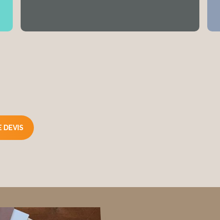
e et sans graisse: combler les irrégularités et poncer.
es d'eau, de nicotine et de suie, le mastic ou le mastic avec un
ion
inture. Appliquer finement et vigoureusement et répartir un
r les surfaces très absorbantes, diluer la première couche de p
 d'eau, appliquer la deuxième couche non diluée après que l
 (12 heures). La peinture sèche en taches, cette formation 
 DEVIS
ant le processus de séchage. Les peintures à l'argile peuve
Le demi-ton est obtenu en mélangeant la même quantité d'un
elon le support. Ne pas traiter en dessous de 5 degrés Celsius.