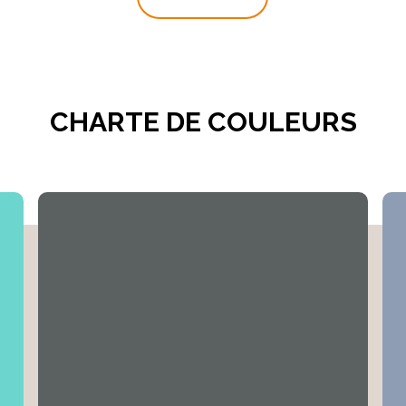
res questions ou conseils, vous pouvez nous
contacter
rapidemen
CHARTE DE COULEURS
l'intérieur
 toutes les surfaces minérales telles que le béton, la maçonneri
 telles que le papier peint, les plaques de plâtre ou le papier 
 premières naturelles. Sans solvants.
e, inodore, antistatique, régulant d'humidité et assure ainsi un m
près 12 heures.
N 533778