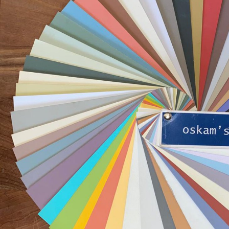
6.Matériel
Rouleau à peinture
l'eau tiède et du s
7.Composition
Eau, argile, ester 
conservateur synt
8.Conservation
Conserver dans un e
ouvert.
9.Les règles de sécur
Aucune classe de 