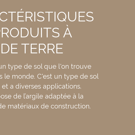
CTÉRISTIQUES
yez le matériau avec de
PRODUITS À
 DE TERRE
 blanc), sel de sodium,
 un type de sol que l'on trouve
s le monde. C'est un type de sol
et a diverses applications.
se de l’argile adaptée à la
ins 6 mois sans être
 de matériaux de construction.
rs de portée des