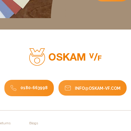
OC de ce produit
1-2007: 75gr / L du 01-01-2010: 30 gr / L; ce produit contien
0180-663998
INFO@OSKAM-VF.COM
Returns
Blogs