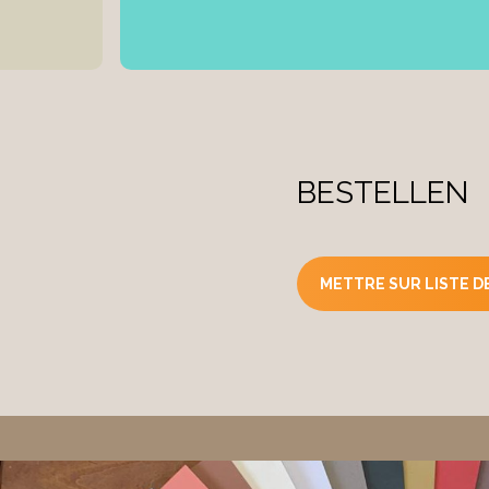
Support: sec, propr
Prétraitez les tach
4.Processus d’utilisat
Remuez bien la pe
BESTELLEN
les directions. Pou
un maximum de 10%
complètement sèche
METTRE SUR LISTE DE
complètement pend
unes aux autres. 
l'ivoire Austen.
5.Consommation
6-8 m2 par litre, s