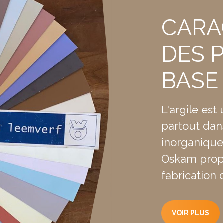
CARA
, pinceau, pinceau ou pulvérisateur (air Coat sans air). Netto
DES 
avon.
BASE
d'acide acétique, cellulose, dioxyde de titane (pigment minéral
L'argile est
hétique 0,1%.
partout dan
inorganique 
Oskam propo
ndroit frais, sec et à l'abri du gel. Peut être conservé au mo
fabrication
ité
VOIR PLUS
danger; les peintures non toxiques doivent également être ho