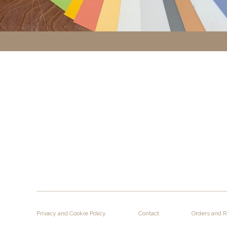
enfants.
10.Valeur limite EU V
Cat. a-WG: du 01-0
Privacy and Cookie Policy
Contact
Orders and 