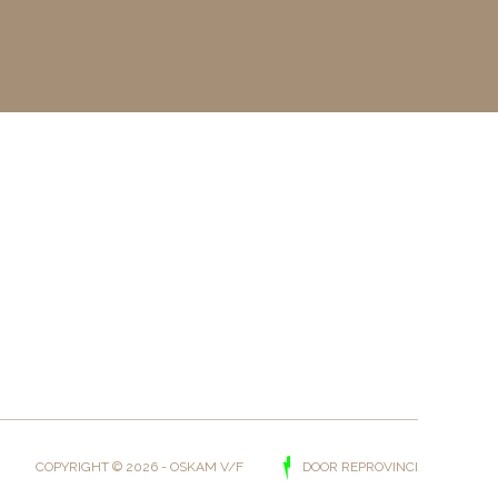
t 0,5gr / L COV.
DOOR REPROVINCI
COPYRIGHT © 2026 - OSKAM V/F