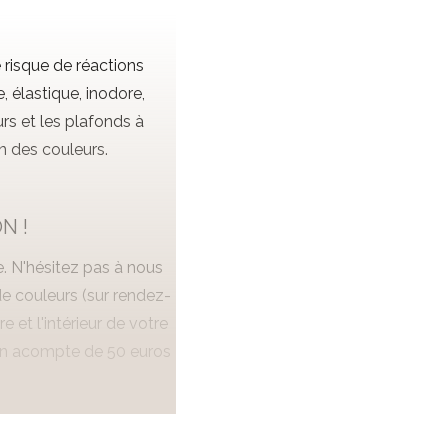
 risque de réactions
, élastique, inodore,
urs et les plafonds à
on des couleurs.
N !
ie. N'hésitez pas à nous
de couleurs (sur rendez-
 et l'intérieur de votre
 un acompte de 50 euros
ur notre peinture à