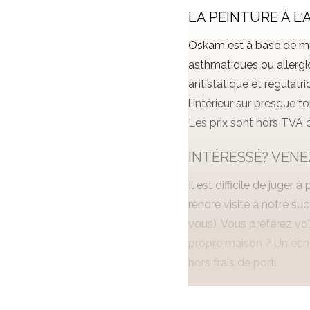
LA PEINTURE À L'
Oskam est à base de mat
asthmatiques ou allergiq
antistatique et régulatri
l'intérieur sur presque t
Les prix sont hors TVA 
INTÉRESSÉ? VENE
Il est difficile de juger
rendre visite à notre s
vous). Vous préférez voi
propre maison ? Un éch
hors frais de port.
Regardez une impression