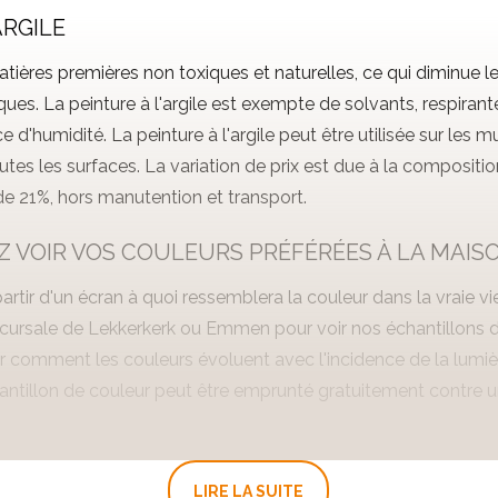
ARGILE
ières premières non toxiques et naturelles, ce qui diminue le
ues. La peinture à l'argile est exempte de solvants, respirante
ce d'humidité. La peinture à l'argile peut être utilisée sur les m
outes les surfaces. La variation de prix est due à la compositi
de 21%, hors manutention et transport.
Z VOIR VOS COULEURS PRÉFÉRÉES À LA MAISO
 à partir d'un écran à quoi ressemblera la couleur dans la vraie v
uccursale de Lekkerkerk ou Emmen pour voir nos échantillons 
r comment les couleurs évoluent avec l'incidence de la lumière
antillon de couleur peut être emprunté gratuitement contre
 de nos couleurs ici ou lisez tout ce que vous devez savoir s
LIRE LA SUITE