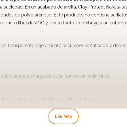
a suciedad. En un acabado de arcilla, Clay-Protect fijará la sup
dades de polvo arenoso. Este producto no contiene acrilatos 
oducto libre de VOC y, por lo tanto, contribuye a un entorno
t es transparente, ligeramente oscurecedor, satinado y depen
 ácido acético, marga de sílice, conservante sintético.
de 1 a 2 horas; pintable después de 6-12 horas
LEE MAS
+/- 20-30m²/L