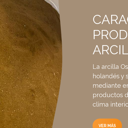
CARA
PROD
ARCI
La arcilla 
holandés y 
mediante en
productos d
clima interi
VER MÁS