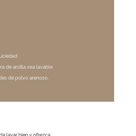
suciedad
ra de arcilla sea lavable
des de polvo arenoso.
da lavar bien y ofrezca