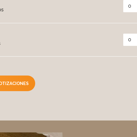
os
s
COTIZACIONES