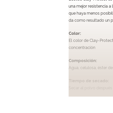
una mejor resistencia a l
que haya menos posibili
da como resultado un pr
Color:
El color de Clay-Protec
concentración
Composición:
Agua, celulosa, éster de
Tiempo de secado:
Secar al polvo después 
Consumo:
Según concentración: 