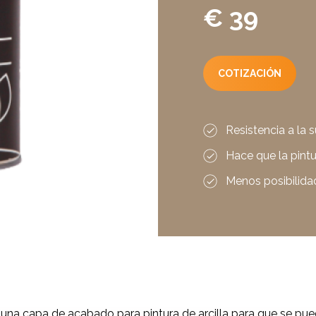
€ 39
COTIZACIÓN
Resistencia a la 
Hace que la pintu
Menos posibilida
una capa de acabado para pintura de arcilla para que se pue