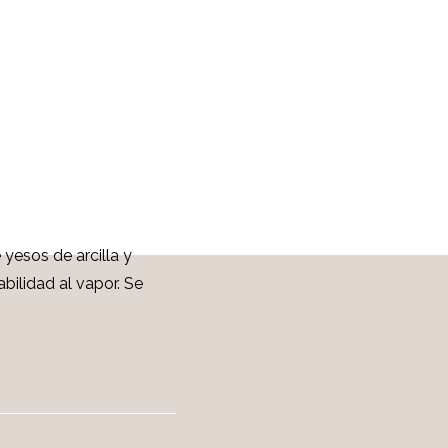
yesos de arcilla y
bilidad al vapor. Se