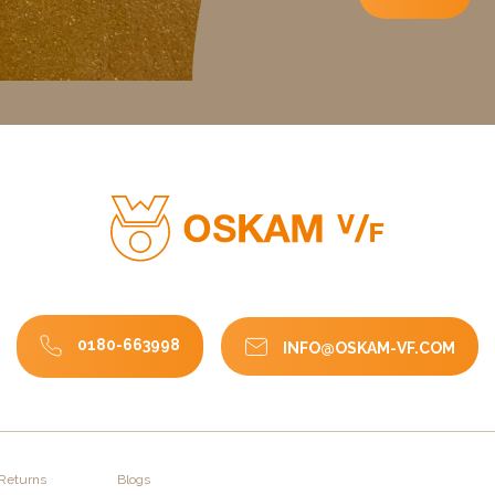
0180-663998
INFO@OSKAM-VF.COM
 Returns
Blogs